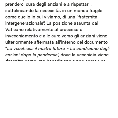
prenderci cura degli anziani e a rispettarli,
sottolineando la necessità, in un mondo fragile
come quello in cui viviamo, di una “fraternità
intergenerazionale”. La posizione assunta dal
Vaticano relativamente al processo di
invecchiamento e alle cure verso gli anziani viene
ulteriormente affermata all’interno del documento
“
La vecchiaia: il nostro futuro – La condizione degli
anziani dopo la pandemia
”, dove la vecchiaia viene
descritta come una benedizione e non come una
malattia. “Essere anziani è un dono di Dio e
un’enorme risorsa, una conquista da salvaguardare
con cura, anche quando la malattia si fa
invalidante. … Ed è innegabile che la pandemia
abbia rinforzato in noi tutti la consapevolezza che
la «ricchezza degli anni» è un tesoro da valorizzare
e proteggere.” Tante congregazioni non posseggono
le risorse o le conoscenze necessarie per offrire un
percorso di invecchiamento adeguato e dignitoso a