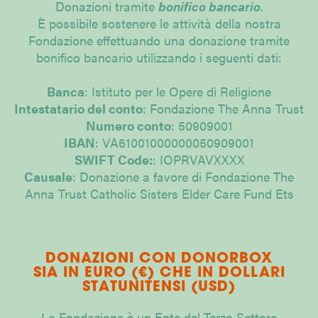
Donazioni tramite
bonifico bancario
.
È possibile sostenere le attività della nostra
Fondazione effettuando una donazione tramite
bonifico bancario utilizzando i seguenti dati:
Banca
: Istituto per le Opere di Religione
Intestatario del conto
: Fondazione The Anna Trust
Numero conto
: 50909001
IBAN
: VA61001000000050909001
SWIFT Code:
: IOPRVAVXXXX
Causale
: Donazione a favore di Fondazione The
Anna Trust Catholic Sisters Elder Care Fund Ets
DONAZIONI CON DONORBOX
SIA IN EURO (€) CHE IN DOLLARI
STATUNITENSI (USD)
La Fondazione è un Ente del Terzo Settore